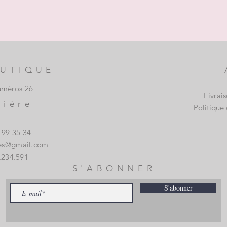
UTIQUE
uméros 26
Livrai
vière
Politique 
3 99 35 34
es@gmail.com
.234.591
S'ABONNER
S'abonner