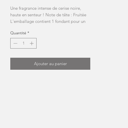
Une fragrance intense de cerise noire,  
haute en senteur ! Note de tête : Fruitée 
L'emballage contient 1 fondant pour un 
poids total approximatif de 9 gNB: la 
Quantité
*
forme et la couleur peuvent changer
Ajouter au panier