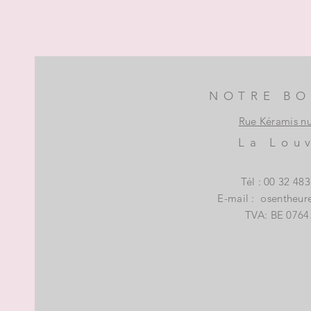
NOTRE BO
Rue Kéramis n
La Lou
Tél : 00 32 48
E-mail :
osentheur
TVA: BE 0764