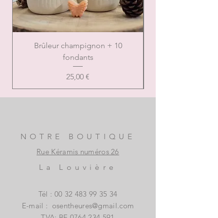
Brûleur champignon + 10
Brûleur de Noël ca
fondants
Prix
25,00 €
NOTRE BOUTIQUE
Rue Kéramis numéros 26
La Louvière
Tél :
00 32 483 99 35 34
E-mail :
osentheures@gmail.com
TVA: BE
0764.234.591