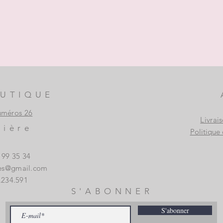
UTIQUE
uméros 26
Livrai
vière
Politique 
3 99 35 34
es@gmail.com
.234.591
S'ABONNER
S'abonner