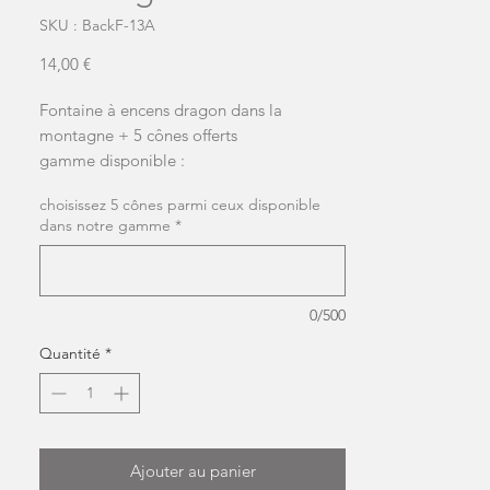
SKU : BackF-13A
Prix
14,00 €
Fontaine à encens dragon dans la
montagne + 5 cônes offerts
gamme disponible :
choisissez 5 cônes parmi ceux disponible
- Ambre
dans notre gamme
*
- Rose de minuit
- Sang du dragon
- Opium
- Nag champa
0/500
- Lavande
Quantité
*
- Jasmin
- Vanille
- Patchouli
- Musc
- bois de santal
Ajouter au panier