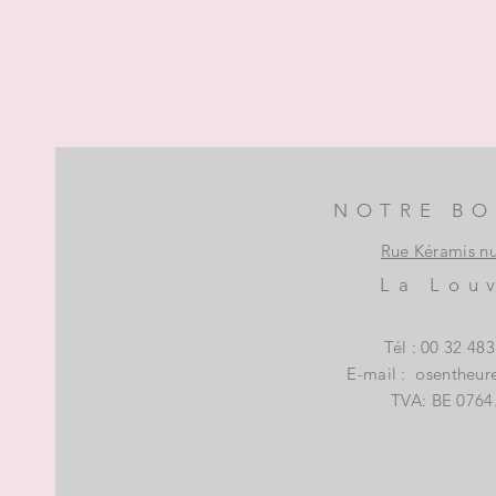
NOTRE BO
Rue Kéramis n
La Lou
Tél : 00 32 48
E-mail :
osentheur
TVA: BE 0764