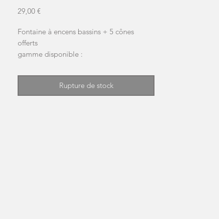
Prix
29,00 €
Fontaine à encens bassins + 5 cônes
offerts
gamme disponible :
- Ambre
Rupture de stock
- Rose de minuit
- Sang du dragon
- Opium
- Nag champa
- Lavande
- Jasmin
- Vanille
- Patchouli
- Musc
- bois de santal
Dimensions 12x16x12 (cm),