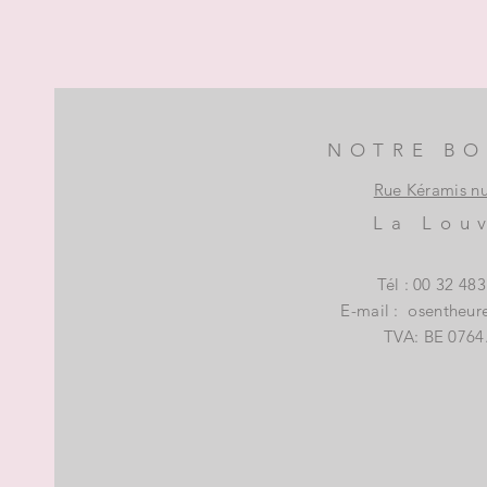
NOTRE BO
Rue Kéramis n
La Lou
Tél : 00 32 48
E-mail :
osentheur
TVA: BE 0764