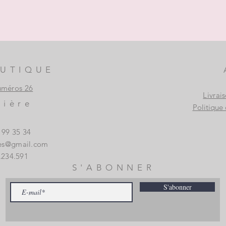
UTIQUE
uméros 26
Livrai
vière
Politique 
3 99 35 34
es@gmail.com
.234.591
S'ABONNER
S'abonner