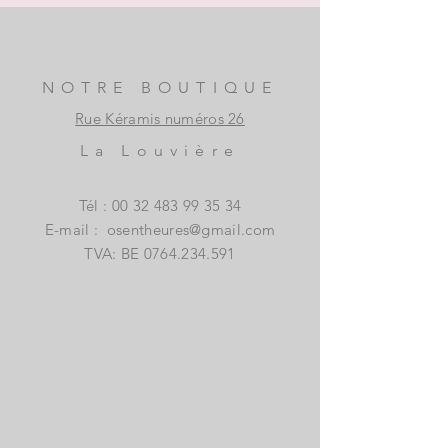
NOTRE BOUTIQUE
Rue Kéramis numéros 26
La Louvière
Tél :
00 32 483 99 35 34
E-mail :
osentheures@gmail.com
TVA: BE
0764.234.591