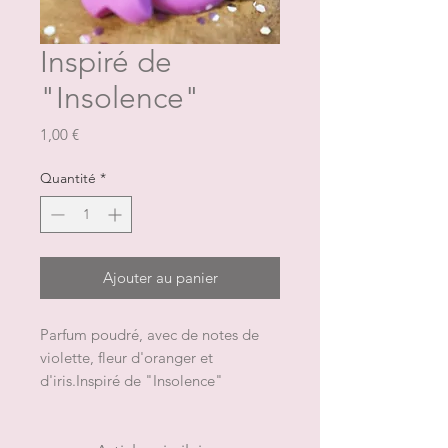
Inspiré de
"Insolence"
Prix
1,00 €
Quantité
*
Ajouter au panier
Parfum poudré, avec de notes de 
violette, fleur d'oranger et 
d'iris.Inspiré de "Insolence" 
L'emballage contient 1 fondant 
pour un poids total approximatif de 