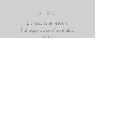
AIDE
Livraisons et retours
Politique de confidentialité
FAQ
S'ABONNER
S'abonner