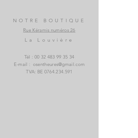
NOTRE BOUTIQUE
Rue Kéramis numéros 26
La Louvière
Tél :
00 32 483 99 35 34
E-mail :
osentheures@gmail.com
TVA: BE
0764.234.591