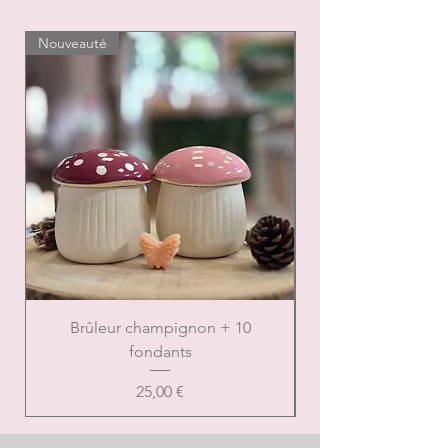
Nouveauté
Nouveauté
Brûleur champignon + 10
Brûleur de Noël ca
fondants
Prix
25,00 €