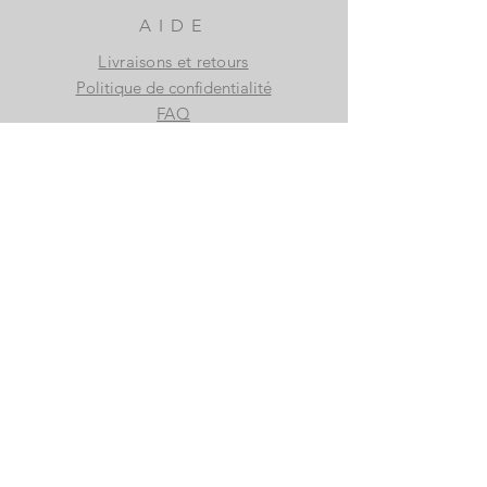
AIDE
Livraisons et retours
Politique de confidentialité
FAQ
S'ABONNER
S'abonner