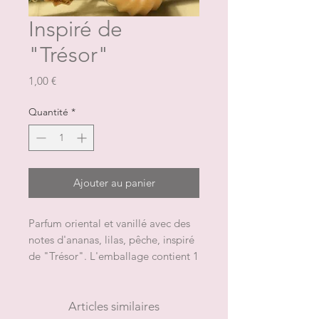
Inspiré de
"Trésor"
Prix
1,00 €
Quantité
*
Ajouter au panier
Parfum oriental et vanillé avec des 
notes d'ananas, lilas, pêche, inspiré 
de "Trésor". L'emballage contient 1 
fondant pour un poids total 
approximatif de 9 gNB: la forme et 
la couleur peuvent changer
Articles similaires