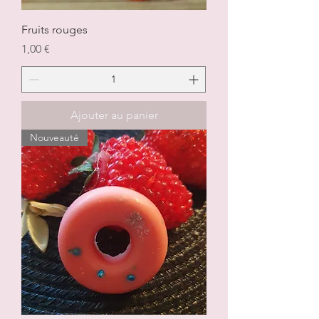
Fruits rouges
Prix
1,00 €
Ajouter au panier
Nouveauté