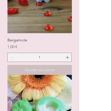
Bergamote
Prix
1,00 €
Ajouter au panier