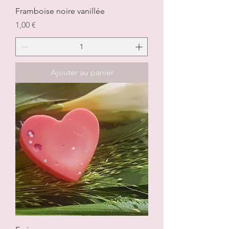
Framboise noire vanillée
Prix
1,00 €
Ajouter au panier