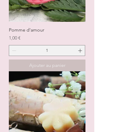
Pomme d'amour
Prix
1,00 €
Ajouter au panier