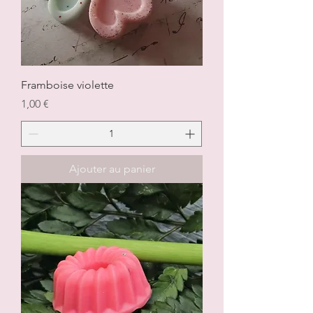
Framboise violette
Prix
1,00 €
Ajouter au panier