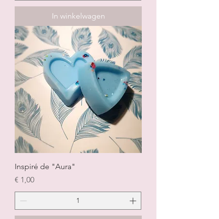
In winkelwagen
Inspiré de "Aura"
Prijs
€ 1,00