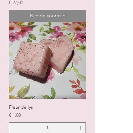
Prijs
€ 27,00
Niet op voorraad
Fleur de lys
Prijs
€ 1,00