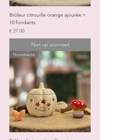
Brûleur citrouille orange ajourée +
10 fondants
Prijs
€ 27,00
Niet op voorraad
Nouveauté