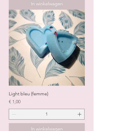
In winkelwagen
Light bleu (femme)
Prijs
€ 1,00
In winkelwagen