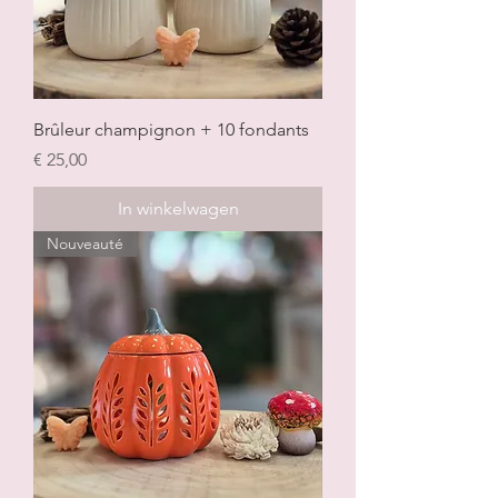
Brûleur champignon + 10 fondants
Prijs
€ 25,00
In winkelwagen
Nouveauté