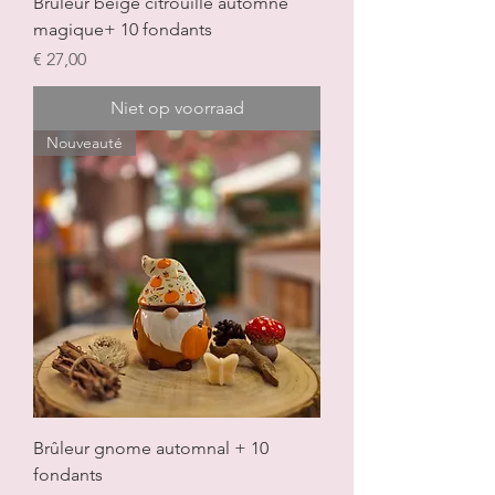
Brûleur beige citrouille automne
magique+ 10 fondants
Prijs
€ 27,00
Niet op voorraad
Nouveauté
Brûleur gnome automnal + 10
fondants