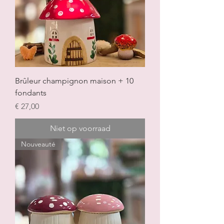
Brûleur champignon maison + 10
fondants
Prijs
€ 27,00
Niet op voorraad
Nouveauté