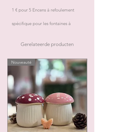
1 € pour 5 Encens à refoulement
spécifique pour les fontaines à
encens
durée de combustion
approximative : 20 minutes
Gerelateerde producten
Nouveauté
Nouveauté