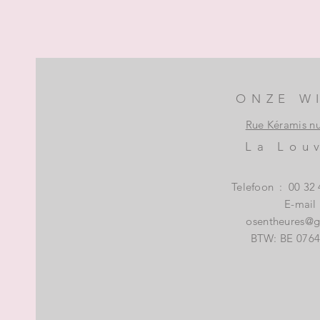
ONZE W
Rue Kéramis n
La Lou
Telefoon
:
00 32 
E-mail
osentheures@
BTW: BE 0764