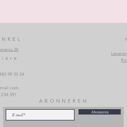
INKEL
uméros 26
Leverin
vière
Pri
483 99 35 34
:
gmail.com
.234.591
ABONNEREN
Abonneren