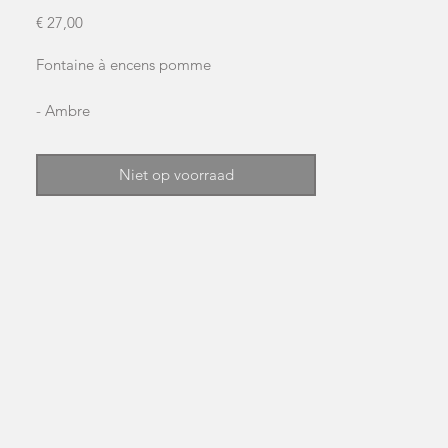
Prijs
€ 27,00
Fontaine à encens pomme
- Ambre
- Rose de minuit
- Sang du dragon
Niet op voorraad
- Opium
- Nag champa
- Lavande
- Jasmin
- Vanille
- Patchouli
- Musc
- bois de santal
Dimension :
Longeur : 14cm Largeur : 9.5cm Hauteur :
17cm Poid : 595g