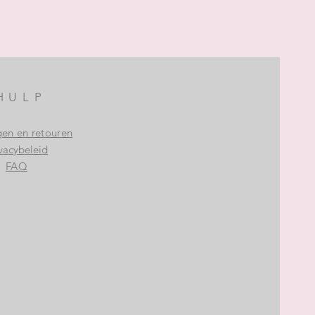
HULP
gen en retouren
vacybeleid
FAQ