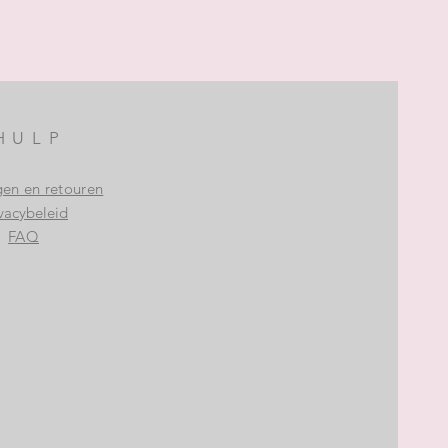
HULP
gen en retouren
vacybeleid
FAQ