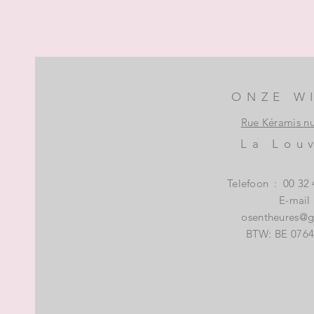
ONZE W
Rue Kéramis n
La Lou
Telefoon
:
00 32 
E-mail
osentheures@
BTW: BE 0764