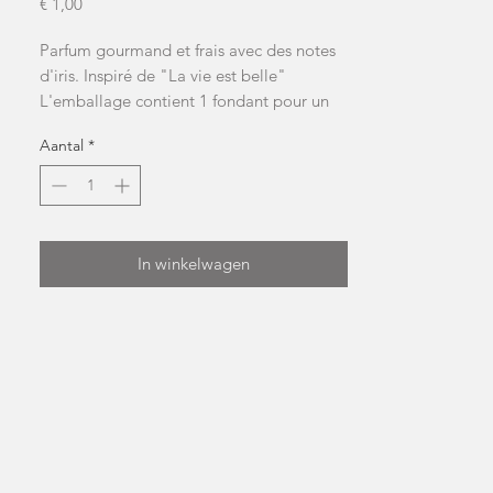
Prijs
€ 1,00
Parfum gourmand et frais avec des notes 
d'iris. Inspiré de "La vie est belle" 
L'emballage contient 1 fondant pour un 
poids total approximatif de 9 gNB: la 
Aantal
*
forme et la couleur peuvent changer
In winkelwagen