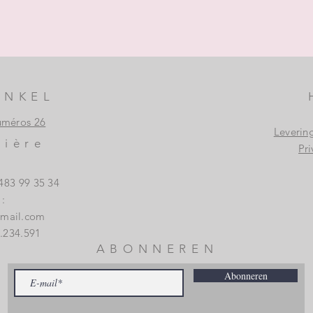
INKEL
uméros 26
Leverin
vière
Pri
483 99 35 34
:
gmail.com
.234.591
ABONNEREN
Abonneren