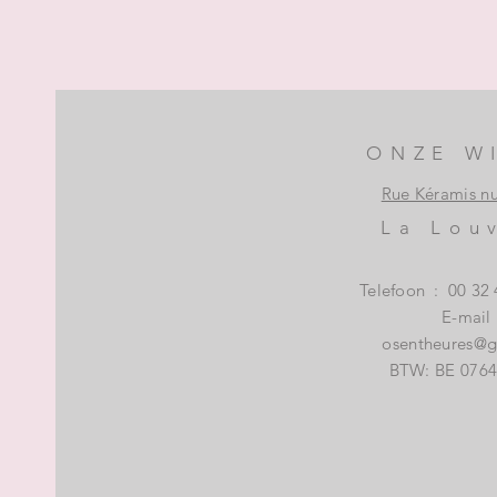
ONZE W
Rue Kéramis n
La Lou
Telefoon
:
00 32 
E-mail
osentheures@
BTW: BE 0764