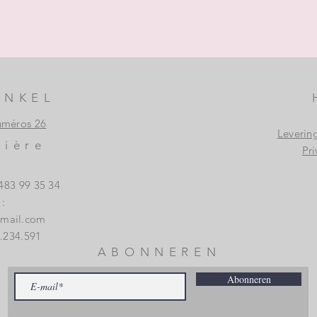
INKEL
uméros 26
Leverin
vière
Pri
483 99 35 34
:
gmail.com
.234.591
ABONNEREN
Abonneren