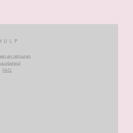
HULP
gen en retouren
vacybeleid
FAQ