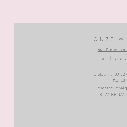
ONZE W
Rue Kéramis n
La Lou
Telefoon
:
00 32 
E-mail
osentheures@
BTW: BE 0764