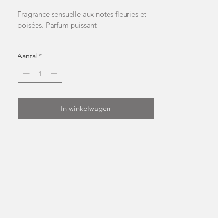
Fragrance sensuelle aux notes fleuries et
boisées. Parfum puissant
L'emballage contient 1 fondant pour un
Aantal
*
poids total approximatif de 9 g
NB: la forme et la couleur peuvent
changer
In winkelwagen