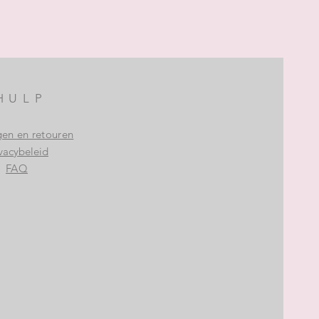
HULP
gen en retouren
vacybeleid
FAQ