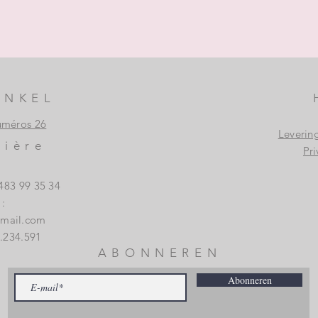
INKEL
uméros 26
Leverin
vière
Pri
483 99 35 34
:
gmail.com
.234.591
ABONNEREN
Abonneren