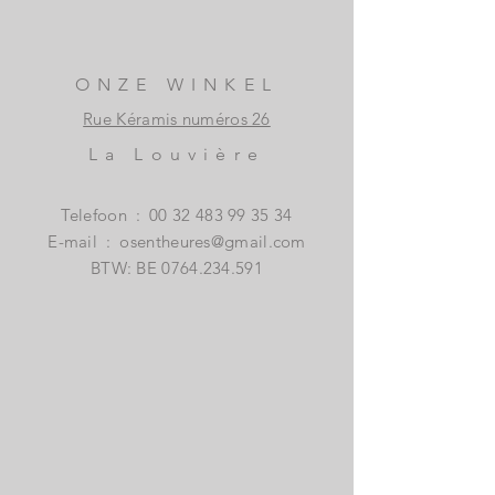
ONZE WINKEL
Rue Kéramis numéros 26
La Louvière
Telefoon
:
00 32 483 99 35 34
E-mail
:
osentheures@gmail.com
BTW: BE
0764.234.591