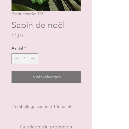
Productcode: 131
Sapin de noël
Prijs
€ 1,00
Aantal
*
In winkelwagen
L'emballage contient 1 fondant
pour un poids total approximatif de
9 g
NB: la forme et la couleur peuvent
Gerelateerde producten