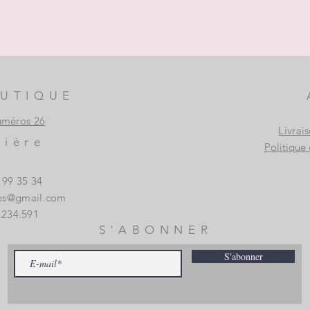
UTIQUE
uméros 26
Livrai
vière
Politique 
3 99 35 34
es@gmail.com
.234.591
S'ABONNER
S'abonner