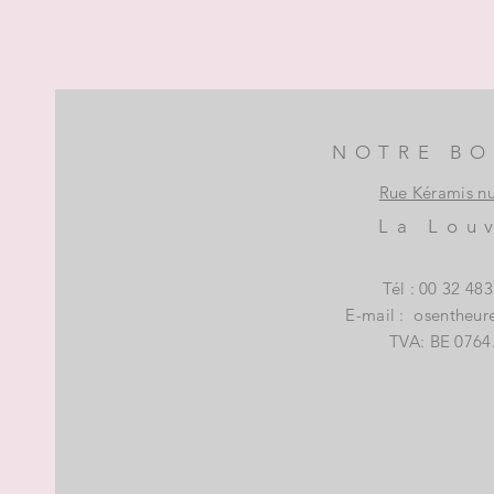
NOTRE BO
Rue Kéramis n
La Lou
Tél : 00 32 48
E-mail :
osentheur
TVA: BE 0764