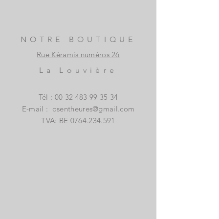
NOTRE BOUTIQUE
Rue Kéramis numéros 26
La Louvière
Tél :
00 32 483 99 35 34
E-mail :
osentheures@gmail.com
TVA: BE
0764.234.591