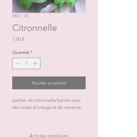
SKU : 35
Citronnelle
Prix
1,00 €
Quantité
*
Ajouter au panier
parfum de citronnelle fraîche avec
des notes d'orange et de verveine.
L'emballage contient 1 fondant
pour un poids total approximatif de
9 g
Articles similaires