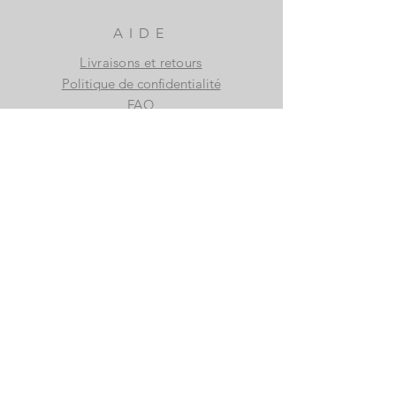
AIDE
Livraisons et retours
Politique de confidentialité
FAQ
S'ABONNER
S'abonner