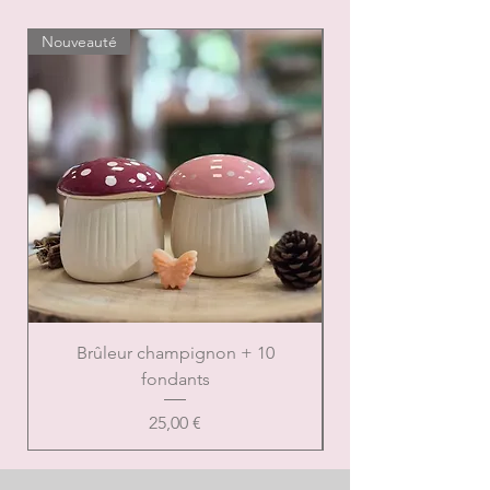
varier
Nouveauté
Nouveauté
Brûleur champignon + 10
Brûleur de Noël ca
fondants
Prix
25,00 €