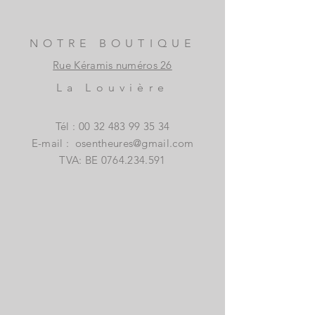
NOTRE BOUTIQUE
Rue Kéramis numéros 26
La Louvière
Tél :
00 32 483 99 35 34
E-mail :
osentheures@gmail.com
TVA: BE
0764.234.591