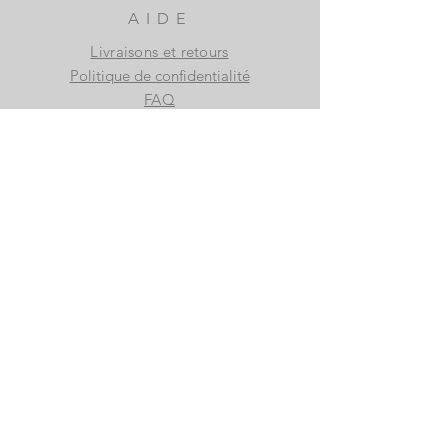
AIDE
Livraisons et retours
Politique de confidentialité
FAQ
S'ABONNER
S'abonner