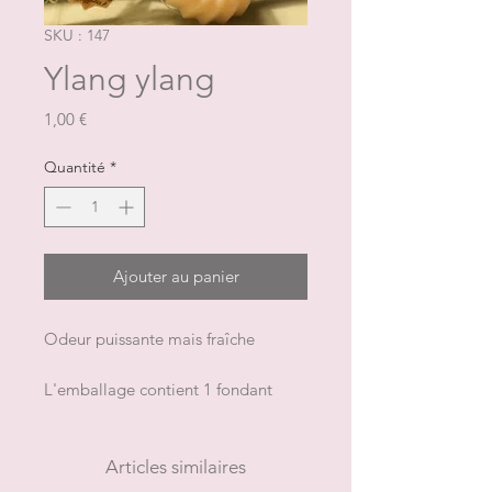
SKU : 147
Ylang ylang
Prix
1,00 €
Quantité
*
Ajouter au panier
Odeur puissante mais fraîche
L'emballage contient 1 fondant
pour un poids total approximatif de
9 g
Articles similaires
NB: la forme et la couleur peuvent