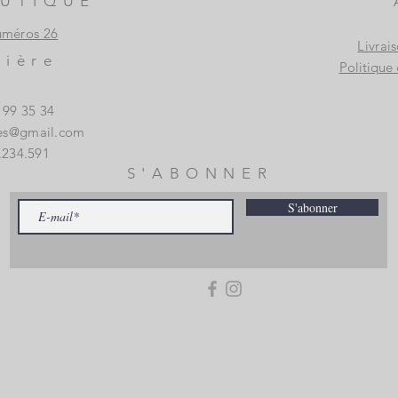
UTIQUE
uméros 26
Livrai
vière
Politique 
3 99 35 34
es@gmail.com
.234.591
S'ABONNER
S'abonner