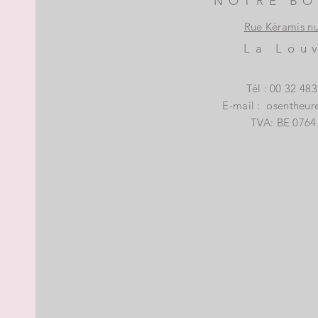
NOTRE BO
Rue Kéramis n
La Lou
Tél : 00 32 48
E-mail :
osentheur
TVA: BE 0764