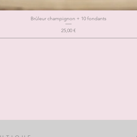
Brûleur champignon + 10 fondants
Prix
25,00 €