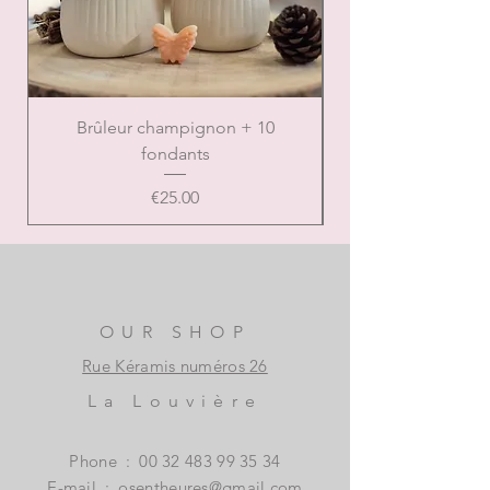
feuille :
- Dimensions: 8 x 8 x 18 cm.
- Poids: 0,28 kg.
- Matière : métal et verre.
- Contenance: 50 ml.
Brûleur champignon + 10
Brûleur de Noël ca
fondants
Price
€25.00
OUR SHOP
Rue Kéramis numéros 26
La Louvière
Phone
:
00 32 483 99 35 34
E-mail
:
osentheures@gmail.com