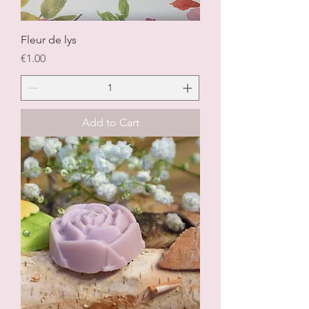
Fleur de lys
Price
€1.00
Add to Cart