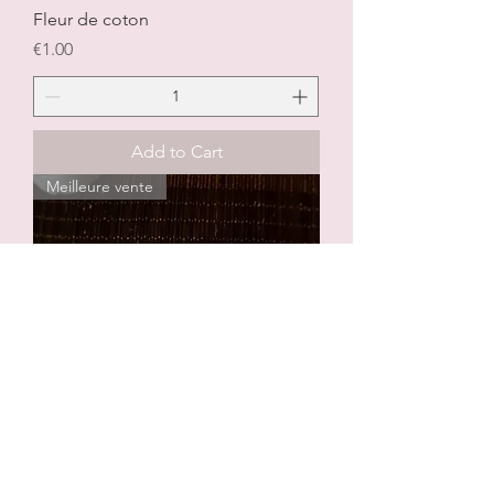
Fleur de coton
Price
€1.00
Add to Cart
Meilleure vente
Fleur de cerisier