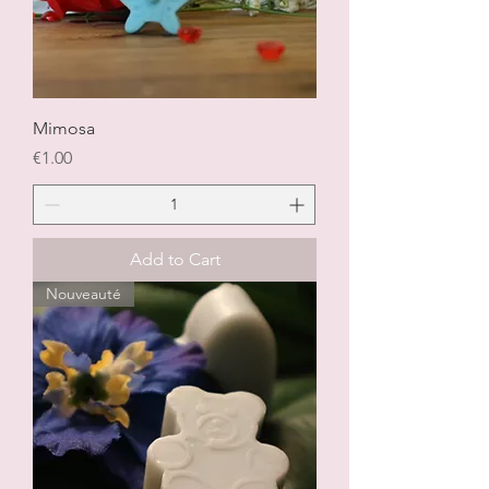
Mimosa
Price
€1.00
Add to Cart
Nouveauté