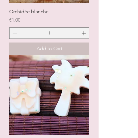
Orchidée blanche
Price
€1.00
Add to Cart