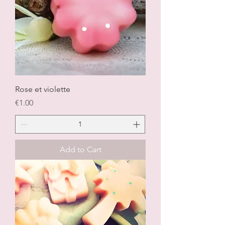
Rose et violette
Price
€1.00
Add to Cart