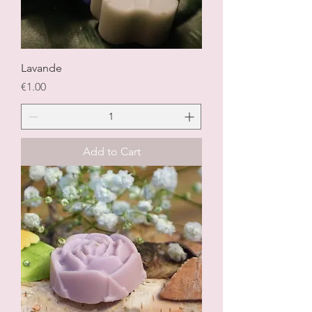
Lavande
Price
€1.00
Add to Cart