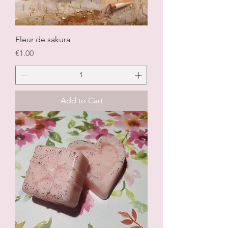
Fleur de sakura
Price
€1.00
Add to Cart