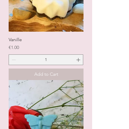
Vanille
Price
€1.00
Add to Cart