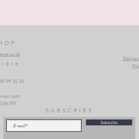
HOP
uméros 26
Deliver
vière
Pri
83 99 35 34
:
gmail.com
.234.591
SUBSCRIBE
Subscribe