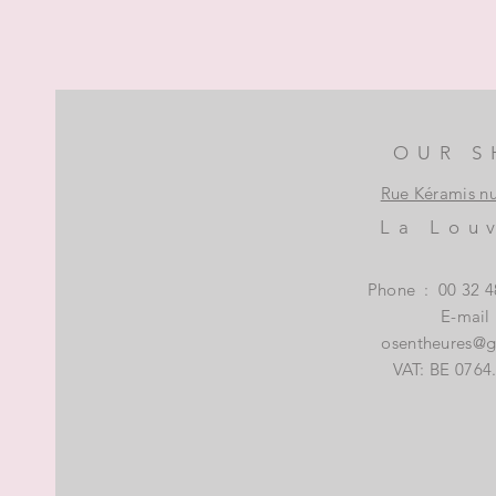
OUR S
Rue Kéramis n
La Lou
Phone
:
00 32 4
E-mail
osentheures@
VAT: BE 0764