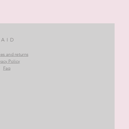
AID
ies and returns
vacy Policy
Faq