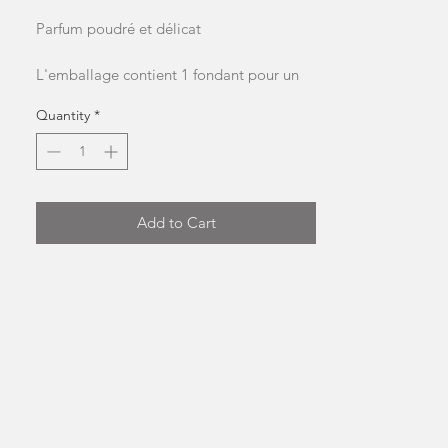
Parfum poudré et délicat
L'emballage contient 1 fondant pour un
poids total approximatif de 9 g
Quantity
*
NB: la forme et la couleur peuvent
changer
Add to Cart