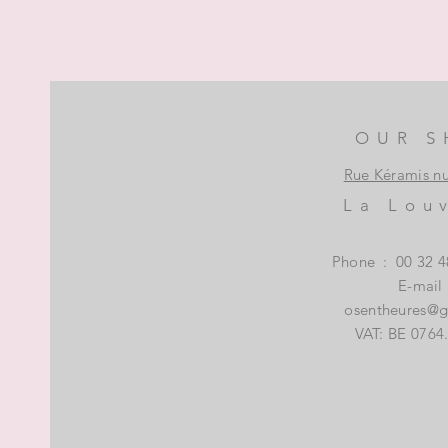
OUR S
Rue Kéramis n
La Lou
Phone
:
00 32 4
E-mail
osentheures@
VAT: BE 0764