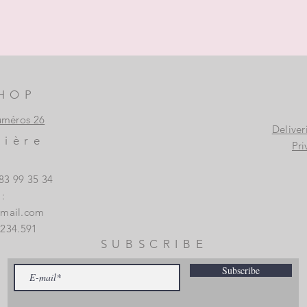
HOP
uméros 26
Deliver
vière
Pri
83 99 35 34
:
gmail.com
.234.591
SUBSCRIBE
Subscribe