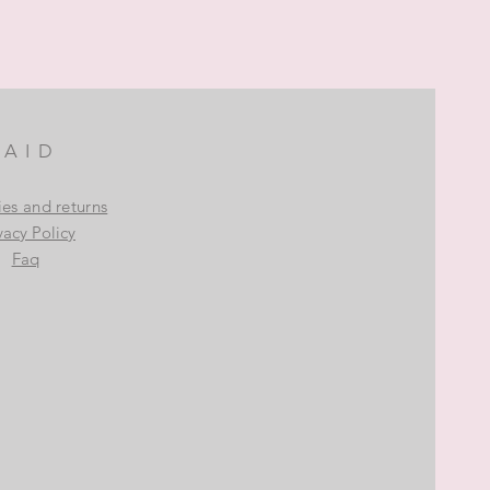
AID
ies and returns
vacy Policy
Faq