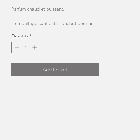
Parfum chaud et puissant.
L'emballage contient 1 fondant pour un
poids total approximatif de 9 g
Quantity
*
NB: la forme et la couleur peuvent
changer
Add to Cart