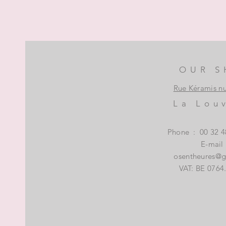
OUR S
Rue Kéramis n
La Lou
Phone
:
00 32 4
E-mail
osentheures@
VAT: BE 0764