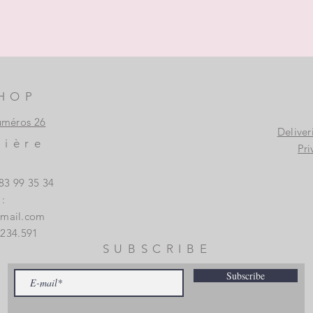
HOP
uméros 26
Deliver
vière
Pri
83 99 35 34
:
gmail.com
.234.591
SUBSCRIBE
Subscribe