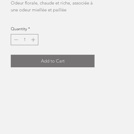
Odeur florale, chaude et riche, associée à
une odeur miellée et paillée
L'emballage contient 1 fondant pour un
Quantity
*
poids total approximatif de 9 g
NB: la forme et la couleur peuvent
changer
Add to Cart