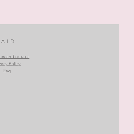
AID
ies and returns
vacy Policy
Faq