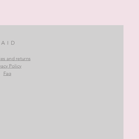
AID
ies and returns
vacy Policy
Faq