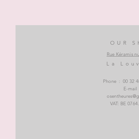
OUR S
Rue Kéramis n
La Lou
Phone
:
00 32 4
E-mail
osentheures@
VAT: BE 0764