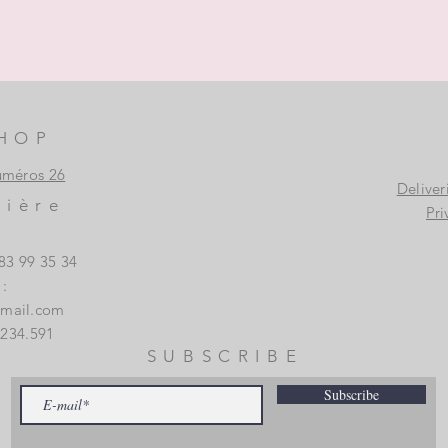
HOP
uméros 26
Deliver
vière
Pri
83 99 35 34
:
gmail.com
.234.591
SUBSCRIBE
Subscribe