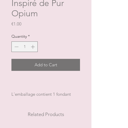
Inspiré de Pur
Opium
Price
€1.00
Quantity
*
Add to Cart
L'emballage contient 1 fondant
pour un poids total approximatif de
9 g
NB: la forme et la couleur peuvent
Related Products
changer