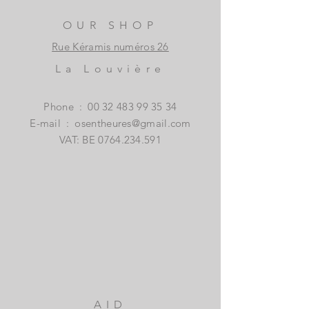
OUR SHOP
Rue Kéramis numéros 26
La Louvière
Phone
:
00 32 483 99 35 34
E-mail
:
osentheures@gmail.com
VAT: BE
0764.234.591
AID