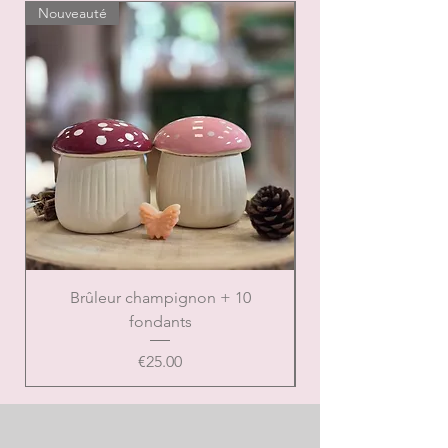
Nouveauté
Nouveauté
Brûleur champignon + 10
Brûleur de Noël ca
fondants
Price
€25.00