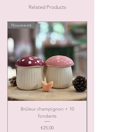
forme et la couleur peuvent changer
Related Products
Nouveauté
Nouveauté
Brûleur champignon + 10
Brûleur de Noël ca
fondants
Price
€25.00