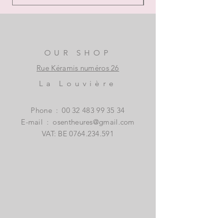
OUR SHOP
Rue Kéramis numéros 26
La Louvière
Phone
:
00 32 483 99 35 34
E-mail
:
osentheures@gmail.com
VAT: BE
0764.234.591