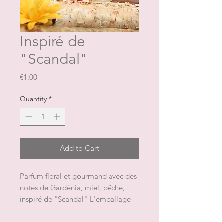
Inspiré de
"Scandal"
Price
€1.00
Quantity
*
Add to Cart
Parfum floral et gourmand avec des 
notes de Gardénia, miel, pêche, 
inspiré de "Scandal" L'emballage 
contient 1 fondant pour un poids 
total approximatif de 9 gNB: la 