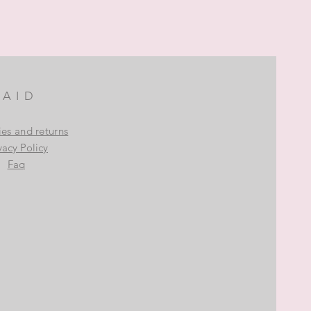
AID
ies and returns
vacy Policy
Faq