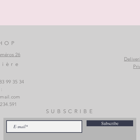
HOP
uméros 26
Deliver
vière
Pri
83 99 35 34
:
gmail.com
.234.591
SUBSCRIBE
Subscribe