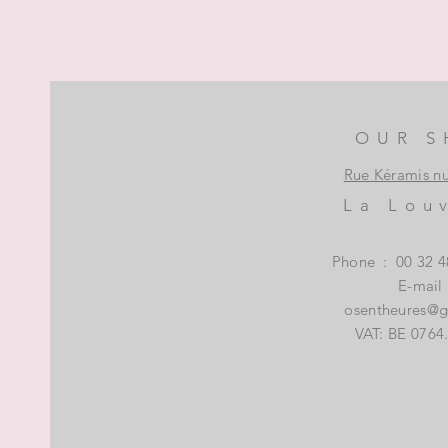
OUR S
Rue Kéramis n
La Lou
Phone
:
00 32 4
E-mail
osentheures@
VAT: BE 0764