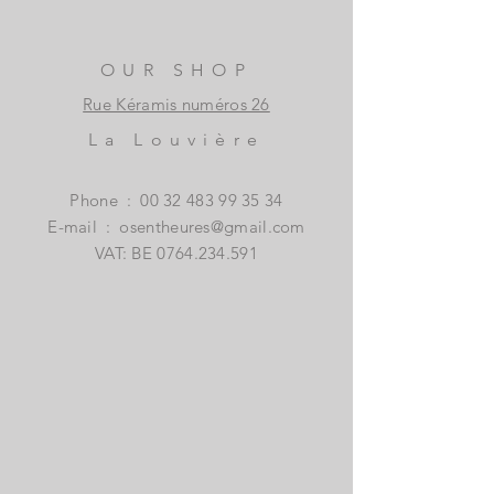
OUR SHOP
Rue Kéramis numéros 26
La Louvière
Phone
:
00 32 483 99 35 34
E-mail
:
osentheures@gmail.com
VAT: BE
0764.234.591