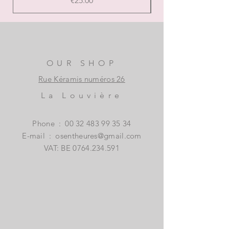
€25.00
OUR SHOP
Rue Kéramis numéros 26
La Louvière
Phone
:
00 32 483 99 35 34
E-mail
:
osentheures@gmail.com
VAT: BE
0764.234.591