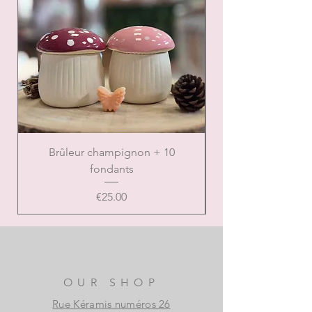
Brûleur champignon + 10
Brûleur de Noël ca
fondants
Price
€25.00
OUR SHOP
Rue Kéramis numéros 26