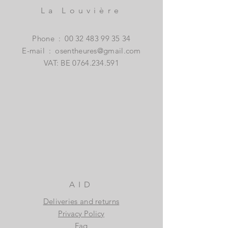
La Louvière
Phone
:
00 32 483 99 35 34
E-mail
:
osentheures@gmail.com
VAT: BE
0764.234.591
AID
Deliveries and returns
Privacy Policy
Faq