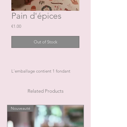
Pain d'épices
Price
€1.00
Out of Stock
L'emballage contient 1 fondant
pour un poids total approximatif de
9 g
NB: la forme et la couleur peuvent
Related Products
changer
Nouveauté
Nouveauté